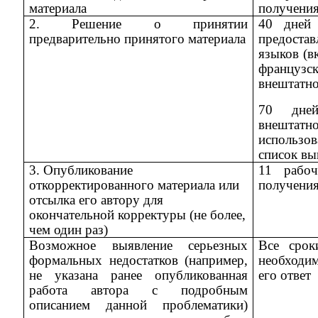
материала
получения
2. Решение о
принятии
40 дней 
предварительно
принятo
го
материала
предоста
языков (в
французс
внештатно
70 дне
внештат
использо
список в
3. Опубликование
11 рабо
откорректированного материала или
получения
отсылка его автору для
окончательной корректуры (не более,
чем один раз)
Возможное выявление серьезных
Все срок
формальных недостатков (например,
необходи
не указана ранее опубликованная
e
г
o ответ
работа автора с подробным
описанием данной проблематики)