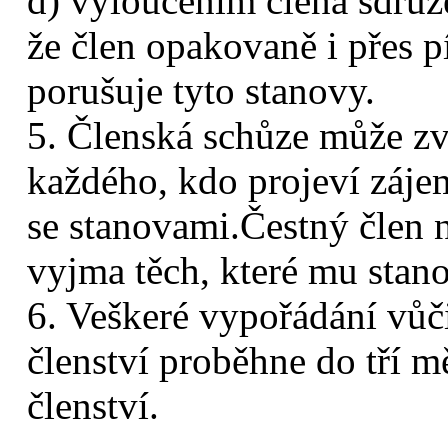
d) vyloučením člena sdruže
že člen opakovaně i přes
porušuje tyto stanovy.
5. Členská schůze může zv
každého, kdo projeví záje
se stanovami.Čestný člen 
vyjma těch, které mu stan
6. Veškeré vypořádání vůč
členství proběhne do tří 
členství.