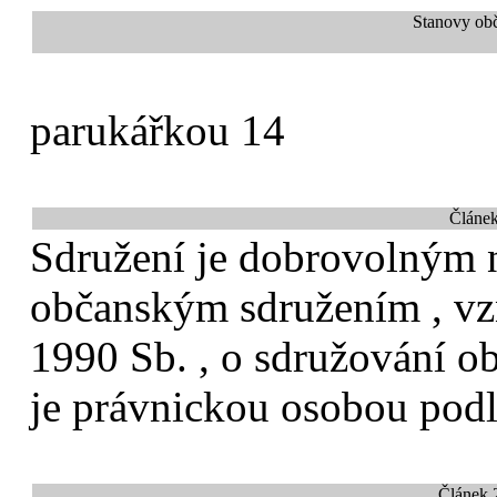
Stanovy obč
parukářkou 14
Článek
Sdružení je dobrovolným
občanským sdružením , vzn
1990 Sb. , o sdružování o
je právnickou osobou podl
Článek 2