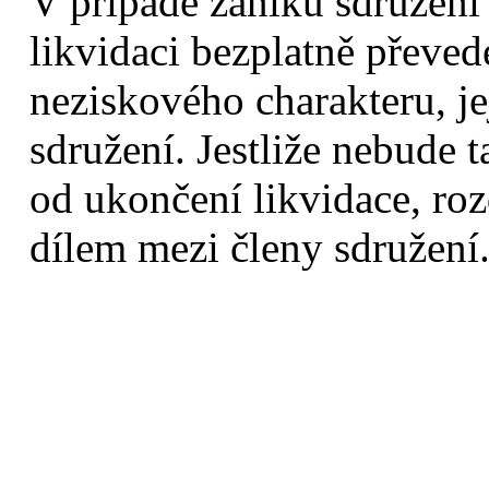
V případě zániku sdružení
likvidaci bezplatně převe
neziskového charakteru, jej
sdružení. Jestliže nebude 
od ukončení likvidace, ro
dílem mezi členy sdružení