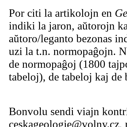
Por citi la artikolojn en
Ge
indiki la jaron, aŭtorojn k
aŭtoro/leganto bezonas in
uzi la t.n. normopaĝojn. 
de normopaĝoj (1800 tajpo
tabeloj), de tabeloj kaj de 
Bonvolu sendi viajn kontr
ceskageologie@volny.cz, p