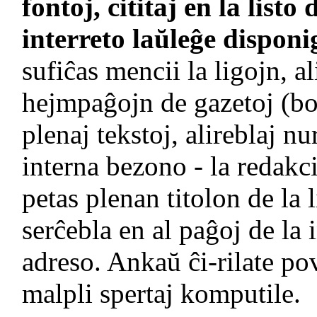
fontoj, cititaj en la listo
interreto laŭleĝe disponi
sufiĉas mencii la ligojn, al
hejmpaĝojn de gazetoj (bo
plenaj tekstoj, alireblaj nur
interna bezono - la redakc
petas plenan titolon de la
serĉebla en al paĝoj de la i
adreso. Ankaŭ ĉi-rilate pov
malpli spertaj komputile.