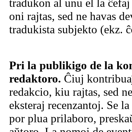
tradukon al unu el la ĉefaj
oni rajtas, sed ne havas de
tradukista subjekto (ekz. ĉ
Pri la publikigo de la k
redaktoro.
Ĉiuj kontribuaĵ
redakcio, kiu rajtas, sed n
eksteraj recenzantoj. Se la
por plua prilaboro, preska
aŭtoro. La nomoj de eventu