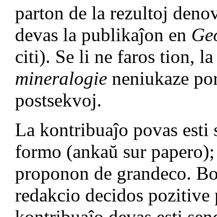
parton de la rezultoj deno
devas la publikaĵon en
Geo
citi). Se li ne faros tion, 
mineralogie
neniukaze por
postsekvoj.
La kontribuaĵo povas esti 
formo (ankaŭ sur papero); 
proponon de grandeco. Bon
redakcio decidos pozitive p
kontribuaĵo devas esti sen