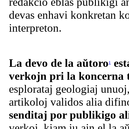
redakcio eblas publikigi a
devas enhavi konkretan ko
interpreton.
La devo de la aŭtoro
est
1
verkojn pri la koncerna
esplorataj geologiaj unuoj
artikoloj validos alia difin
senditaj por publikigo al
verkoj, kiam iu ajn el la a