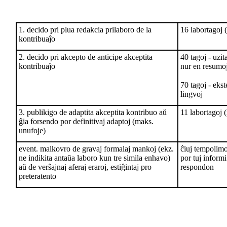
1. decido pri plua redakcia prilaboro de la
16 labortagoj 
kontribuaĵo
2. decido pri akcepto de anticipe akceptita
40 tagoj - uzita
kontribuaĵo
nur en resumoj
70 tagoj - eks
lingvoj
3. publikigo de adaptita akceptita kontribuo aŭ
11 labortagoj 
ĝia forsendo por definitivaj adaptoj (maks.
unufoje)
event. malkovro de gravaj formalaj mankoj (ekz.
ĉiuj tempolimo
ne indikita antaŭa laboro kun tre simila enhavo)
por tuj informi
aŭ de verŝajnaj aferaj eraroj, estiĝintaj pro
respondon
preteratento