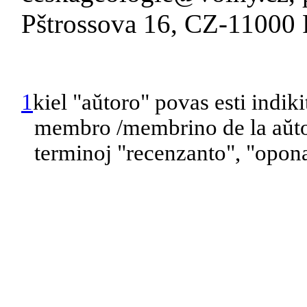
Pštrossova 16, CZ-11000 
1
kiel "aŭtoro" povas esti indik
membro /membrino de la aŭtor
terminoj "recenzanto", "opona