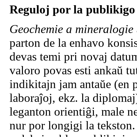
Reguloj por la publikig
Geochemie a mineralogie
parton de la enhavo konsi
devas temi pri novaj datum
valoro povas esti ankaŭ t
indikitajn jam antaŭe (en p
laboraĵoj, ekz. la diplomaj)
leganton orientiĝi, male ne
nur por longigi la tekston.