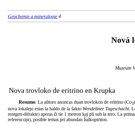
Geochemie a mineralogie
4
Nová l
Muzeum Vys
Nova trovloko de eritrino en Krupka
Resumo
:
La aŭtoro anoncas duan trovlokon de eritrino (Co
3
nova lokalejo estas la haldo de la ŝakto
Wendeliner Tageschacht
. L
rentgen-difrakte) aperas ĉi tie 1 metron kaj pli sub la tero. La prim
referencojn), posible temas pri abundan ĥalkopiriton.