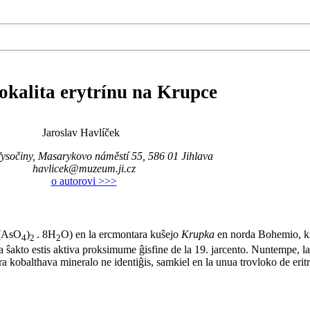
okalita erytrínu na Krupce
Jaroslav Havlíček
očiny, Masarykovo náměstí 55, 586 01 Jihlava
havlicek@muzeum.ji.cz
o autorovi >>>
(AsO
)
. 8H
O) en
la
ercmontara kuŝejo
Krupka
en norda Bohemio, ki
4
2
2
a ŝakto estis aktiva proksimume ĝisfine de la 19. jarcento. Nuntempe, la k
ara kobalthava mineralo ne identiĝis, samkiel en la unua trovloko de erit