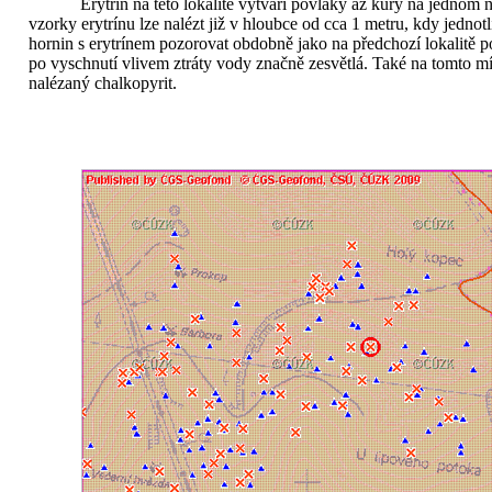
Erytrín na této lokalitě vytváří povlaky až kůry na jednom
vzorky erytrínu lze nalézt již v hloubce od cca
1 metru
, kdy jednot
hornin s erytrínem pozorovat obdobně jako na předchozí lokalitě p
po vyschnutí vlivem ztráty vody značně zesvětlá. Také na tomto mí
nalézaný chalkopyrit.