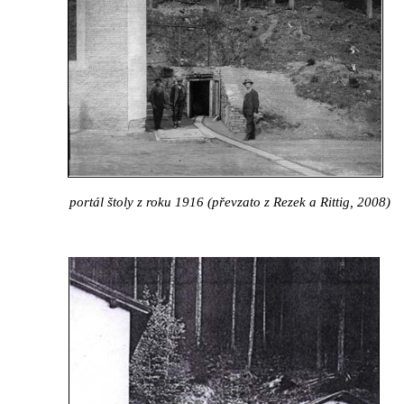
portál štoly z roku 1916 (převzato z Rezek a Rittig, 2008)