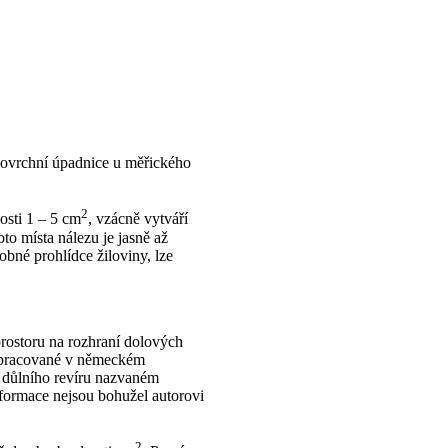
dovrchní úpadnice u měřického
2
osti 1 – 5 cm
, vzácně vytváří
to místa nálezu je jasně až
bné prohlídce žiloviny, lze
prostoru na rozhraní dolových
racované v německém
 důlního revíru nazvaném
informace nejsou bohužel autorovi
2