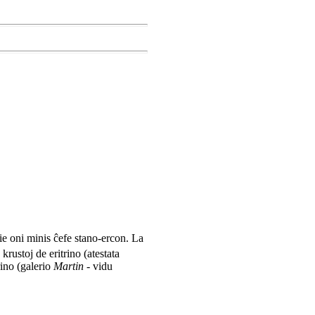
e oni minis ĉefe stano-ercon. La
rustoj de eritrino (atestata
rino (galerio
Martin
- vidu