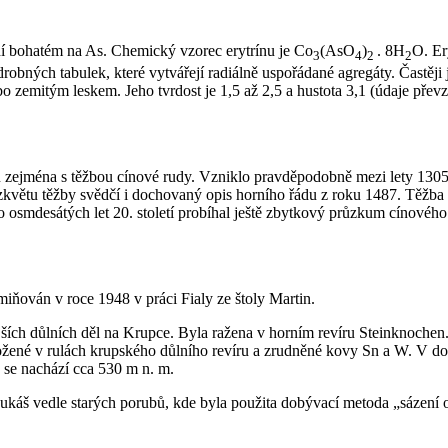
 bohatém na As. Chemický vzorec erytrínu je Co
(AsO
)
. 8H
O. Er
3
4
2
2
drobných tabulek, které vytvářejí radiálně uspořádané agregáty. Častěji 
bo zemitým leskem. Jeho tvrdost je 1,5 až
2,5 a
hustota 3,1 (údaje převz
 zejména s těžbou cínové rudy. Vzniklo pravděpodobně mezi lety
130
zkvětu těžby svědčí i dochovaný opis
horního řádu
z roku
1487
. Těžba
 osmdesátých let 20. století probíhal ještě zbytkový průzkum cínového 
iňován v roce 1948 v práci Fialy ze štoly Martin.
ších důlních děl na Krupce. Byla ražena v horním revíru Steinknochen. 
žené v rulách krupského důlního revíru a zrudněné kovy Sn a W. V dolo
 se nachází cca
530 m
n. m.
e Lukáš vedle starých porubů, kde byla použita dobývací metoda „
sázení