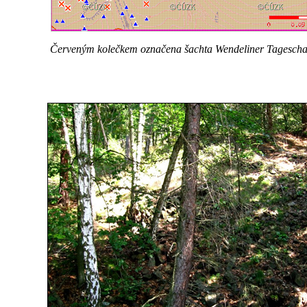
Červeným kolečkem označena šachta Wendeliner Tagescha