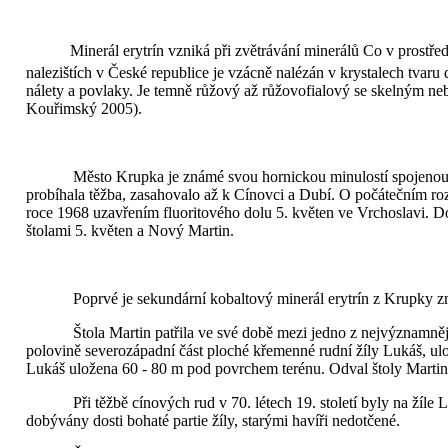
Minerál erytrín vzniká při zvětrávání minerálů Co v prostředí
nalezištích v České republice je vzácně nalézán v krystalech tvaru 
nálety a povlaky. Je temně růžový až růžovofialový se skelným ne
Kouřimský 2005).
Město Krupka je známé svou hornickou minulostí spojenou
probíhala těžba, zasahovalo až k
Cínovc
i a
Dubí
. O počátečním ro
roce 1968 uzavřením fluoritového dolu 5. květen ve Vrchoslavi. Do
štolami 5. květen a Nový Martin.
Poprvé je sekundární kobaltový minerál erytrín z Krupky zm
Štola Martin patřila ve své době mezi jedno z nejvýznamněj
polovině severozápadní část ploché křemenné rudní žíly Lukáš, ulo
Lukáš uložena 60 -
80 m
pod povrchem terénu. Odval štoly Martin
Při těžbě cínových rud v 70. létech 19. století byly na žíl
dobývány dosti bohaté partie žíly, starými havíři nedotčené.