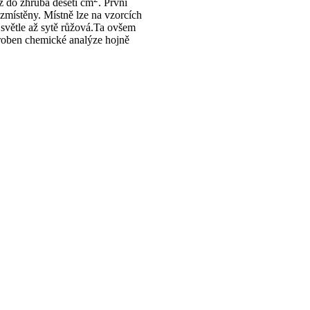
až do zhruba deseti cm
. První
ozmístěny. Místně lze na vzorcích
 světle až sytě růžová.Ta ovšem
droben chemické analýze hojně