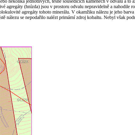
 nebo několika jednotlivých, těsně sousedících kamenech v odvalu a to 
livé agregáty (hnízda) jsou v prostoru odvalu nepravidelně a nahodile r
olokulovité agregáty tohoto minerálu. V okamžiku nálezu je jeho barva
stě nálezu se nepodařilo nalézt primární zdroj kobaltu. Nebyl však po