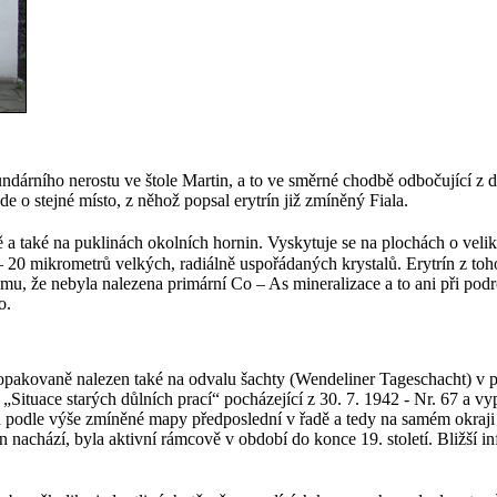
dárního nerostu ve štole Martin, a to ve směrné chodbě odbočující z 
de o stejné místo, z něhož popsal erytrín již zmíněný Fiala.
ě a také na puklinách okolních hornin. Vyskytuje se na plochách o velik
 20 mikrometrů velkých, radiálně uspořádaných krystalů. Erytrín z toho
 že nebyla nalezena primární Co – As mineralizace a to ani při podro
o.
n opakovaně nalezen také na odvalu šachty (Wendeliner Tageschacht) v 
„Situace starých důlních prací“ pocházející z 30. 7. 1942 - Nr.
67 a
vyp
u podle výše zmíněné mapy předposlední v řadě a tedy na samém okraji
n nachází, byla aktivní rámcově v období do konce 19. století. Bližší 