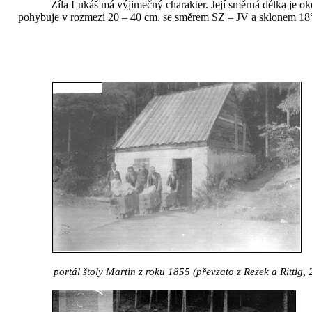
Žíla Lukáš má výjimečný charakter. Její směrná délka je o
pohybuje v rozmezí 20 –
40 cm
, se směrem SZ – JV a sklonem 18°
portál štoly Martin z roku 1855 (převzato z Rezek a Rittig,