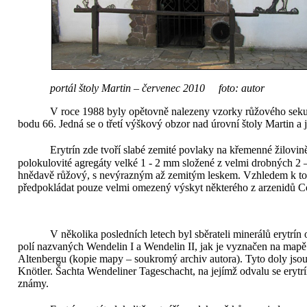
portál štoly Martin – červenec 2010 foto: autor
V roce 1988 byly opětovně nalezeny vzorky růžového sekun
bodu 66. Jedná se o třetí výškový obzor nad úrovní štoly Martin a j
Erytrín zde tvoří slabé zemité povlaky na křemenné žilovin
polokulovité agregáty velké 1 -
2 mm
složené z velmi drobných 2 –
hnědavě růžový, s nevýrazným až zemitým leskem. Vzhledem k tomu,
předpokládat pouze velmi omezený výskyt některého z arzenidů C
V několika posledních letech byl sběrateli minerálů erytrí
polí nazvaných Wendelin I a Wendelin II, jak je vyznačen na mapě 
Altenbergu (kopie mapy – soukromý archiv autora). Tyto doly jso
Knötler. Šachta Wendeliner Tageschacht, na jejímž odvalu se erytrí
známy.