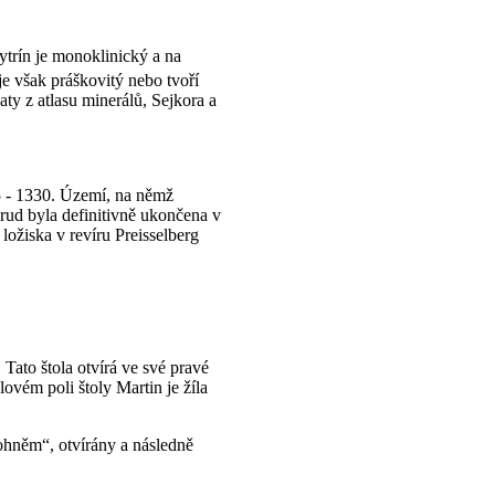
ytrín je monoklinický a na
je však práškovitý nebo tvoří
aty z atlasu minerálů, Sejkora a
5
-
1330
. Území, na němž
 rud byla definitivně ukončena v
ložiska v revíru Preisselberg
Tato štola otvírá ve své pravé
vém poli štoly Martin je žíla
 ohněm“
, otvírány a následně