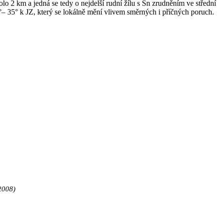
kolo
2 km
a jedná se tedy o nejdelší rudní žílu s Sn zrudněním ve středn
– 35° k JZ, který se lokálně mění vlivem směrných i příčných poruch.
 2008)