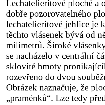
Lechatelieritové ploché a 
dobře pozorovatelného plo
lechatelieritové jehlice je
těchto vlásenek bývá od n
milimetrů. Široké vlásenk
se nacházelo v centrální č
sklovité hmoty pronikající
rozevřeno do dvou souběžn
Obrázek naznačuje, že ploc
„praménků“. Lze tedy před