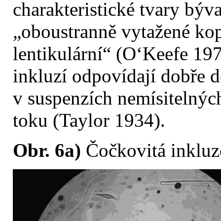
charakteristické tvary býva
„oboustranně vytažené kop
lentikulární“ (O‘Keefe 197
inkluzí odpovídají dobře d
v suspenzích nemísitelnýc
toku (Taylor 1934).
Obr. 6a)
Čočkovitá inkluz