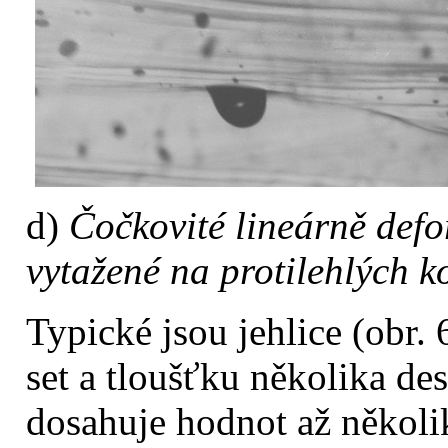
d)
Čočkovité lineárně defo
vytažené na protilehlých k
Typické jsou jehlice (obr. 
set a tloušťku několika de
dosahuje hodnot až několik