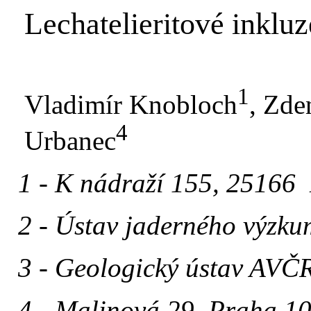
Lechatelieritové inklu
1
Vladimír Knobloch
, Zde
4
Urbanec
1 - K nádraží 155, 25166
2 - Ústav jaderného výzk
3 - Geologický ústav AVČ
4 -
Malinová 29,
Praha 1