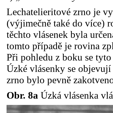
Lechatelieritové zrno je 
(výjimečně také do více) 
těchto vlásenek byla urče
tomto případě je rovina zpl
Při pohledu z boku se tyto 
Úzké vlásenky se objevují 
zrno bylo pevně zakotveno 
Obr. 8a
Úzká vlásenka vlá