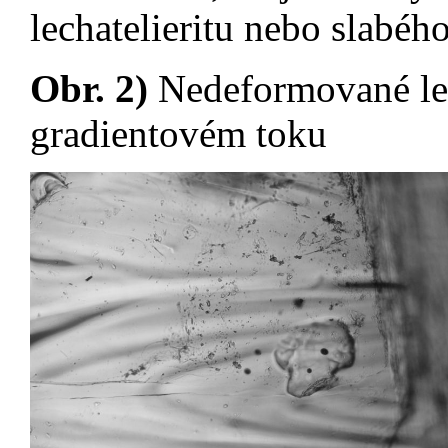
lechatelieritu nebo slabéh
Obr.
2)
Nedeformované lec
gradientovém toku