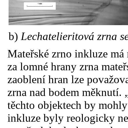
b)
Lechatelieritová zrna 
Mateřské zrno inkluze má 
za lomné hrany zrna mateř
zaoblení hran lze považova
zrna nad bodem měknutí. „
těchto objektech by mohly
inkluze byly reologicky 