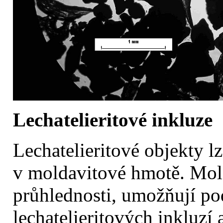
Lechatelieritové inkluze
Lechatelieritové objekty l
v moldavitové hmotě. Mold
průhlednosti, umožňují po
lechatelieritových inkluzí