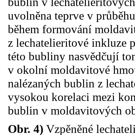
bublin v lechatelieritovýc
uvolněna teprve v průběhu 
během formování moldavit
z lechatelieritové inkluz
této bubliny nasvědčují to
v okolní moldavitové hmo
nalézaných bublin z lechat
vysokou korelaci mezi konc
bublin v moldavitových ob
Obr. 4)
Vzpěněné lechateli