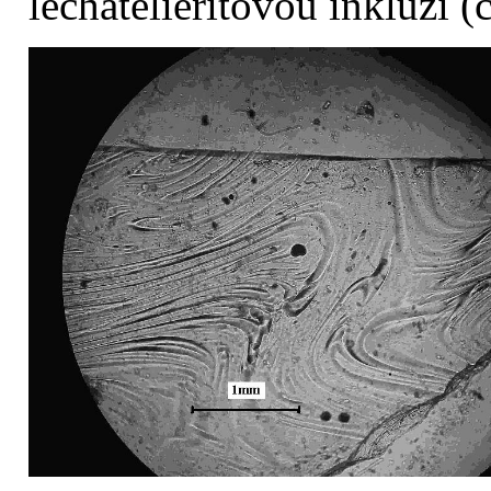
lechatelieritovou inkluzí (