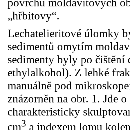
povrchu moldavitových obje
„hřbitovy“.
Lechatelieritové úlomky by
sedimentů omytím moldav
sedimenty byly po čištění
ethylalkohol). Z lehké fra
manuálně pod mikroskopem.
znázorněn na obr. 1. Jde o
charakteristicky skulptova
3
cm
a indexem lomu kolem