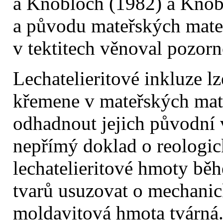
a Knobloch (1982) a Knobl
a původu mateřských materi
v tektitech věnoval pozor
Lechatelieritové inkluze l
křemene v mateřských mate
odhadnout jejich původní v
nepřímý doklad o reologic
lechatelieritové hmoty běh
tvarů usuzovat o mechanic
moldavitová hmota tvárná