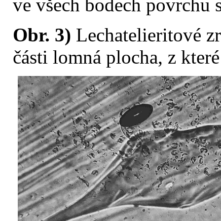
ve všech bodech povrchu st
Obr. 3)
Lechatelieritové z
části lomná plocha, z které