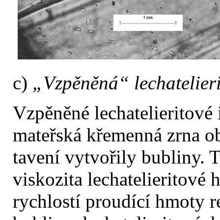
c)
„Vzpěněná“ lechatelier
Vzpěněné lechatelieritové 
mateřská křemenná zrna ob
tavení vytvořily bubliny. 
viskozita lechatelieritové 
rychlostí proudící hmoty r