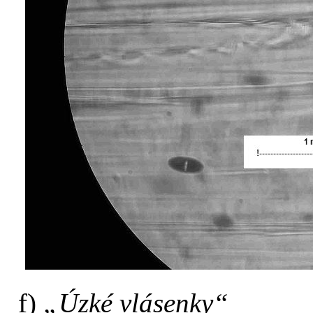
f)
„Úzké vlásenky“